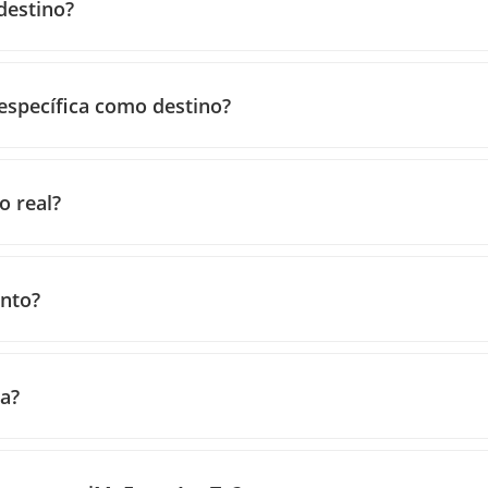
destino?
específica como destino?
o real?
ento?
a?