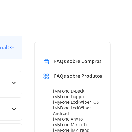
rial >>
FAQs sobre Compras
FAQs sobre Produtos
iMyFone D-Back
iMyFone Fixppo
iMyFone LockWiper iOS
iMyFone LockWiper
Android
iMyFone AnyTo
iMyFone MirrorTo
iMyFone iMyTrans