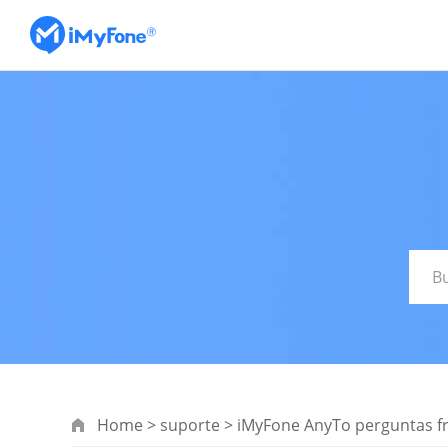
Home
>
suporte
>
iMyFone AnyTo perguntas f