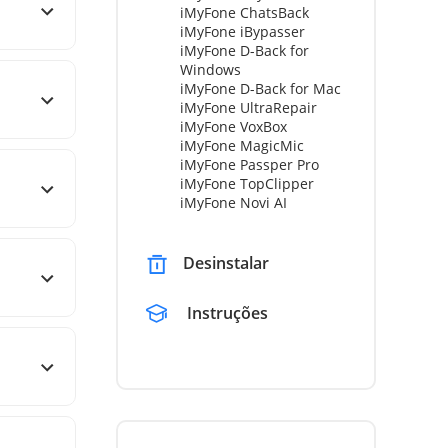
iMyFone ChatsBack
iMyFone iBypasser
iMyFone D-Back for
Windows
iMyFone D-Back for Mac
iMyFone UltraRepair
iMyFone VoxBox
iMyFone MagicMic
iMyFone Passper Pro
iMyFone TopClipper
iMyFone Novi AI
Desinstalar
Instruções