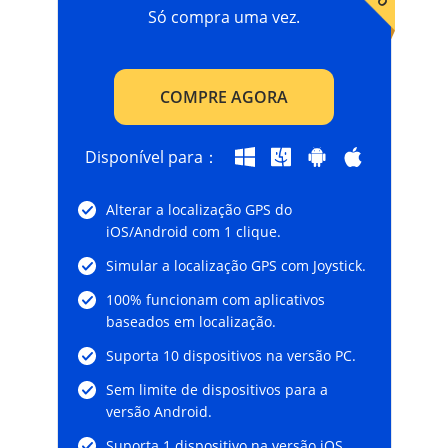
Só compra uma vez.
COMPRE AGORA
Disponível para：
Alterar a localização GPS do
iOS/Android com 1 clique.
Simular a localização GPS com Joystick.
100% funcionam com aplicativos
baseados em localização.
Suporta 10 dispositivos na versão PC.
Sem limite de dispositivos para a
versão Android.
Suporta 1 dispositivo na versão iOS.