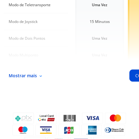
Modo de Teletransporte
Uma Vez
Modo de Joystick
15 Minutos
Modo de Dois Pontos
Uma Vez
Modo Multiponto
Uma Vez
Modo de Teletransporte de Salto
Uma Vez
Mostrar mais
C