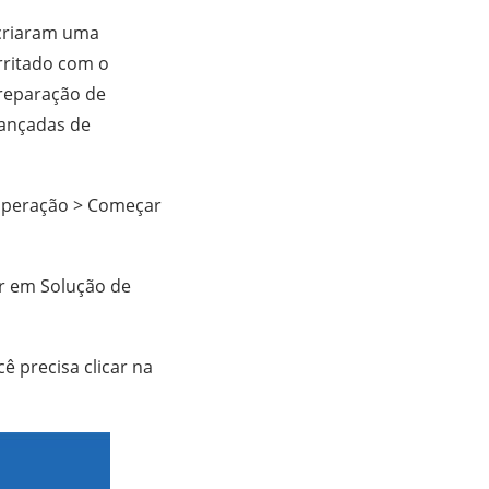
 criaram uma
rritado com o
 reparação de
Avançadas de
cuperação > Começar
r em Solução de
ê precisa clicar na