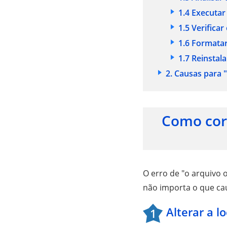
1.4 Executar
1.5 Verific
1.6 Formata
1.7 Reinsta
2. Causas para "
Como corr
O erro de "o arquivo 
não importa o que cau
Alterar a l
1