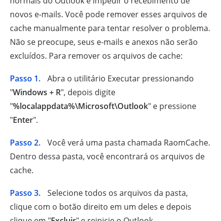
normais do Outlook e impedir o recebimento de
novos e-mails. Você pode remover esses arquivos de
cache manualmente para tentar resolver o problema.
Não se preocupe, seus e-mails e anexos não serão
excluídos. Para remover os arquivos de cache:
Passo 1.
Abra o utilitário Executar pressionando
"
Windows + R
", depois digite
"
%localappdata%\Microsoft\Outlook
" e pressione
"
Enter
".
Passo 2.
Você verá uma pasta chamada RaomCache.
Dentro dessa pasta, você encontrará os arquivos de
cache.
Passo 3.
Selecione todos os arquivos da pasta,
clique com o botão direito em um deles e depois
clique em "
Excluir
" e reinicie o Outlook.