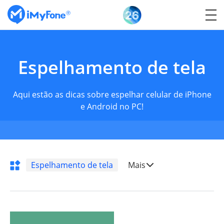
Espelhamento de tela
Aqui estão as dicas sobre espelhar celular de iPhone
e Android no PC!
Espelhamento de tela
Mais
Transferência do
WhatsApp
Mudar localização