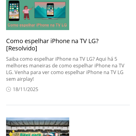
Problemas de iOS
Desbloquear
iPhone
Como espelhar iPhone na TV LG?
Dicas de iOS
[Resolvido]
Dicas de Android
Saiba como espelhar iPhone na TV LG? Aqui há 5
melhores maneiras de como espelhar iPhone na TV
Soluções para
LG. Venha para ver como espelhar iPhone na TV LG
Windows
sem airplay!
Ferramenta IA
18/11/2025
Dicas de PC
Reparar arquivo
Dicas de voz