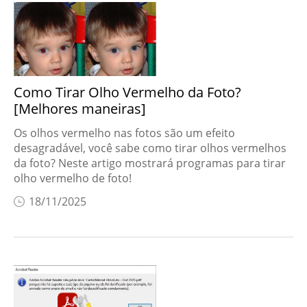
Problemas de iOS
Desbloquear
iPhone
Como Tirar Olho Vermelho da Foto?
Dicas de iOS
[Melhores maneiras]
Dicas de Android
Os olhos vermelho nas fotos são um efeito
desagradável, você sabe como tirar olhos vermelhos
Espelhamento de
da foto? Neste artigo mostrará programas para tirar
tela
olho vermelho de foto!
Soluções para
18/11/2025
Windows
Ferramenta IA
Dicas de PC
Dicas de voz