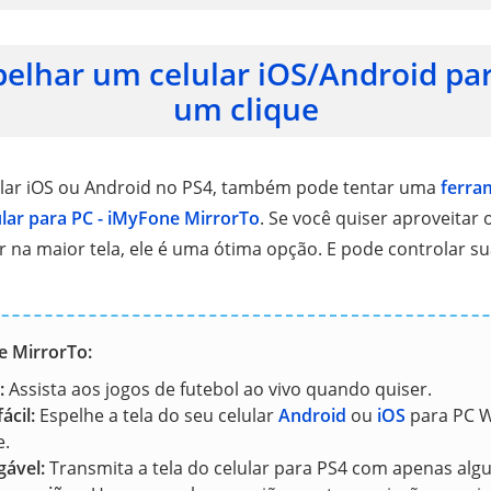
elhar um celular iOS/Android pa
um clique
ular iOS ou Android no PS4, também pode tentar uma
ferra
lar para PC - iMyFone MirrorTo
. Se você quiser aproveitar
r na maior tela, ele é uma ótima opção. E pode controlar su
e MirrorTo:
:
Assista aos jogos de futebol ao vivo quando quiser.
ácil:
Espelhe a tela do seu celular
Android
ou
iOS
para PC 
e.
gável:
Transmita a tela do celular para PS4 com apenas algu