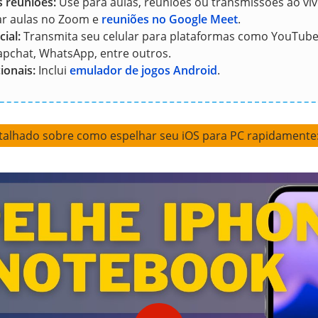
 reuniões:
Use para aulas, reuniões ou transmissões ao v
ar aulas no Zoom e
reuniões no Google Meet
.
ial:
Transmita seu celular para plataformas como YouTube,
apchat, WhatsApp, entre outros.
ionais:
Inclui
emulador de jogos Android
.
talhado sobre como espelhar seu iOS para PC rapidamente