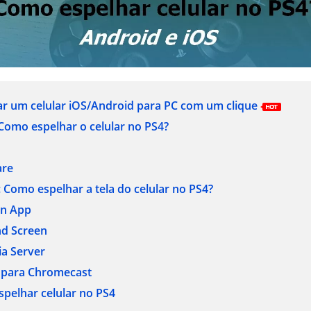
ar um celular iOS/Android para PC com um clique
Como espelhar o celular no PS4?
are
:
Como espelhar a tela do celular no PS4?
on App
nd Screen
ia Server
t para Chromecast
spelhar celular no PS4