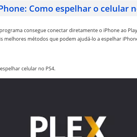
iPhone: Como espelhar o celular n
rograma consegue conectar diretamente o iPhone ao PlayS
ois melhores métodos que podem ajudá-lo a espelhar iPhon
espelhar celular no PS4.