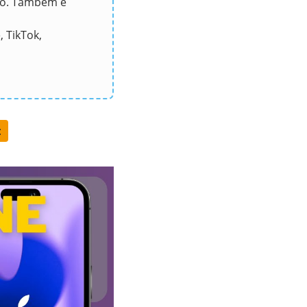
ivo. Também é
 TikTok,
: