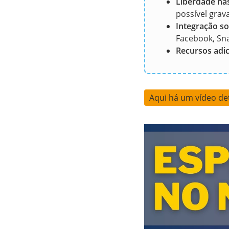
Liberdade nas
possível grav
Integração soc
Facebook, Sn
Recursos adic
Aqui há um vídeo de