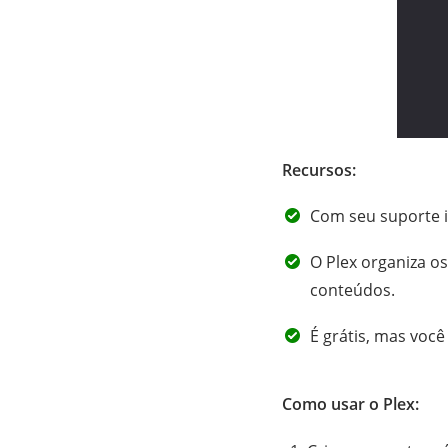
Recursos:
Com seu suporte in
O Plex organiza os
conteúdos.
É grátis, mas você
Como usar o Plex: