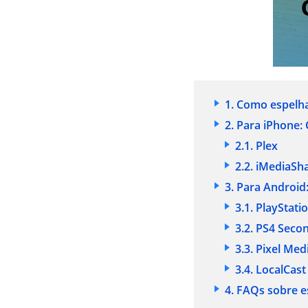
1. Como espelh
2.
Para iPhone:
2.1. Plex
2.2. iMediaSh
3.
Para Android
3.1. PlayStati
3.2. PS4 Seco
3.3. Pixel Med
3.4. LocalCas
4. FAQs sobre e