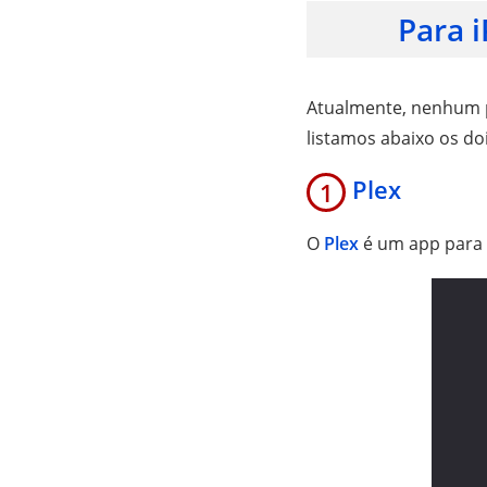
Para 
Atualmente, nenhum p
listamos abaixo os d
Plex
1
O
Plex
é um app para 