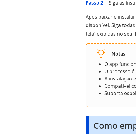
Passo 2.
Siga as inst
Após baixar e instala
disponível. Siga todas
tela) exibidas no seu 
Notas
O app funcion
O processo é 
A instalação é
Compatível co
Suporta espe
Como empa