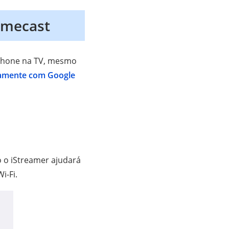
omecast
iPhone na TV, mesmo
tamente com Google
 o iStreamer ajudará
i-Fi.