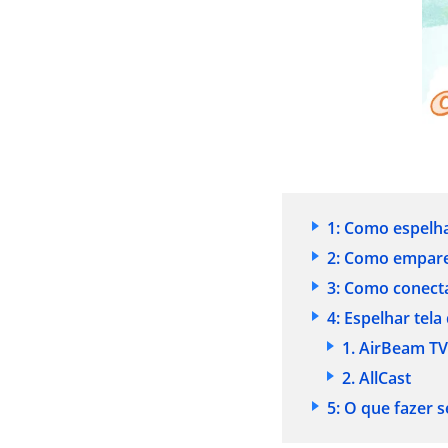
1: Como espelh
2: Como empare
3: Como conect
4: Espelhar tel
1. AirBeam TV
2. AllCast
5: O que fazer 