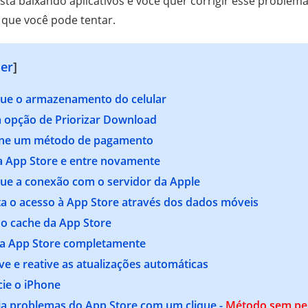
stá baixando aplicativos e você quer corrigir esse problema,
 que você pode tentar.
er
]
ique o armazenamento do celular
 a opção de Priorizar Download
ione um método de pagamento
da App Store e entre novamente
ique a conexão com o servidor da Apple
ta o acesso à App Store através dos dados móveis
 o cache da App Store
 a App Store completamente
ve e reative as atualizações automáticas
cie o iPhone
ija problemas do App Store com um clique -
Método sem pe