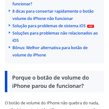
funcionar?
8 dicas para consertar rapidamente o botão
volume do iPhone não funcionar
Solução para problemas de sistema iOS
Soluções para problemas não relacionados ao
Método 1: Use ferramenta profissional de
iOS
reparo de sistema iOS
Bônus:
Método 2: Atualize o sistema iOS
Método 1: Remova a capa protetora do
Melhor alternativa para botão de
volume do iPhone
iPhone
Método 2: Reinicie o iPhone
Método 3: Limpe os botões de volume do
Porque o botão de volume do
iPhone
Método 4: Verifique as configurações de
iPhone parou de funcionar?
volume
Método 5: Restaure o iPhone de fábrica
O botão de volume do iPhone não quebra do nada,
Método 6: Entre em contato com o Suporte