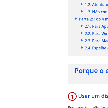
1.2.
Atualiza
1.3.
Não cons
Parte 2:
Top 4 m
2.1.
Para App
2.2.
Para Wi
2.3.
Para Ma
2.4.
Espelhe 
Porque o 
Usar um dis
1
Espelhar tela não fun