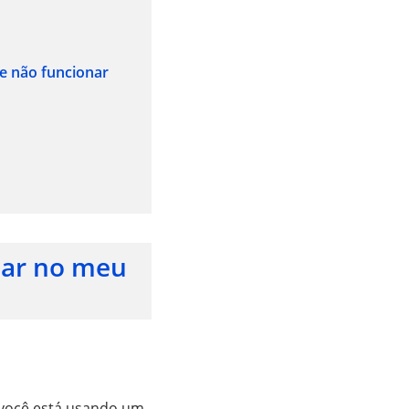
ne não funcionar
nar no meu
e você está usando um