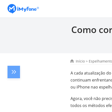
Como corr
Início
>
Espelhamento
A cada atualização d
continuam enfrentand
ou iPhone nao espelh
Agora, você não prec
todos os métodos efet