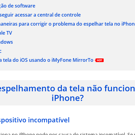
ção de software
eguir acessar a central de controle
aneiras para corrigir o problema do espelhar tela no iPho
le TV
ndows
c
a tela do iOS usando o iMyFone MirrorTo
espelhamento da tela não funcio
iPhone?
positivo incompatível
ciona no iPhone pode por causa de sistema incomatível. S