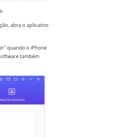
k:
ão, abra o aplicativo
er" quando o iPhone
O software também