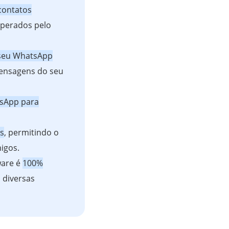
 contatos
perados pelo
 seu WhatsApp
mensagens do seu
sApp para
os
, permitindo o
igos.
ware é
100%
 diversas