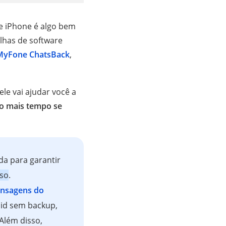
 e iPhone é algo bem
lhas de software
MyFone ChatsBack
,
ele vai ajudar você a
o mais tempo se
da para garantir
sso
.
ensagens do
id sem backup,
 Além disso,