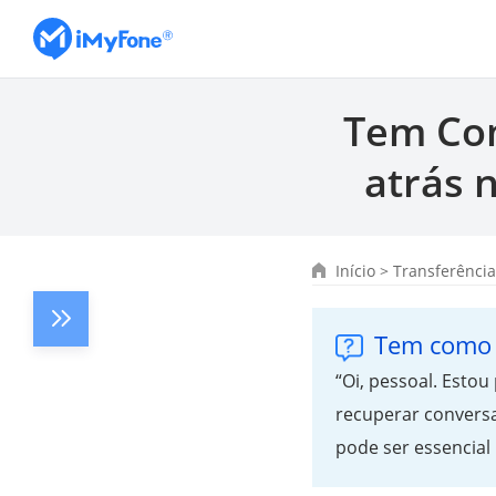
Tem Com
atrás 
Início
>
Transferênci
Tem como 
“Oi, pessoal. Esto
recuperar conversa
pode ser essencial