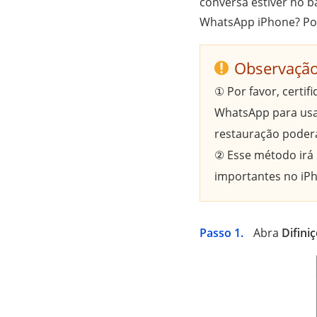
conversa estiver no 
WhatsApp iPhone? Pod
Observaçã
① Por favor, certif
WhatsApp para usa
restauração poderá 
② Esse método irá 
importantes no iP
Passo 1.
Abra
Difini