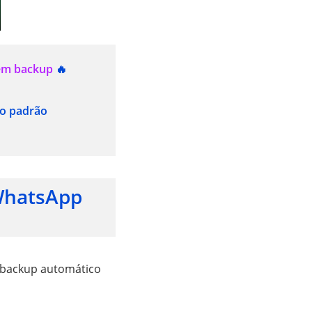
em backup
🔥
o padrão
WhatsApp
e backup automático