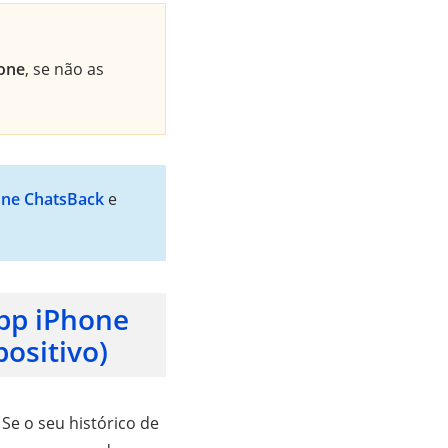
hone
, se não as
one ChatsBack
e
pp iPhone
positivo)
. Se o seu histórico de