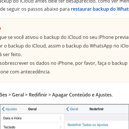
backup do iCloud antes dele ter desaparecido, como ver m
e seguir os passos abaixo para
restaurar backup do Wha
o
ique se você ativou o backup do iCloud no seu iPhone previa
r o backup do iCloud, assim o backup do WhatsApp no iCl
ser feito.
sobrescrever os dados no iPhone, por favor, faça o backup
hone com antecedência.
ções > Geral > Redifinir > Apagar Conteúdo e Ajustes
.