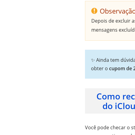
Observaçã
Depois de excluir 
mensagens excluída
✨ Ainda tem dúvida
obter o
cupom de 
Como rec
do iClou
Você pode checar o s