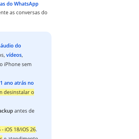
das do WhatsApp
mente as conversas do
 áudio do
os,
vídeos
,
o iPhone sem
1 ano atrás no
 desinstalar o
backup
antes de
5 - iOS 18/iOS 26
.
os
e atendimento