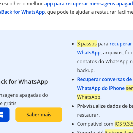
e escolher o melhor
app para recuperar mensagens apaga
sBack for WhatsApp
, que pode te ajudar a restaurar facil
3 passos
para
recuperar
WhatsApp
, arquivos, fot
contatos do WhatsApp n
backup.
Recuperar conversas de 
ck for WhatsApp
WhatsApp do iPhone
sem
ensagens apagadas do
WhatsApp
.
 grátis
Pré-visualize dados de 
Saber mais
restaurar.
Compatível com
iOS 9.3.
Suporta até
3 dispositiv