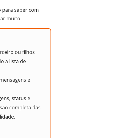
 para saber com
dar muito.
ceiro ou filhos
 a lista de
 mensagens e
ns, status e
isão completa das
elidade
.