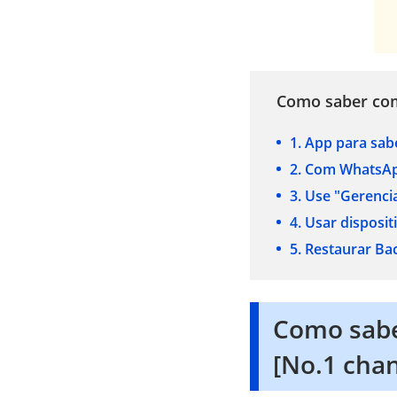
Como saber com
1. App para sa
2. Com WhatsA
3. Use "Gerenc
4. Usar disposi
5. Restaurar B
Como sabe
[No.1 cha