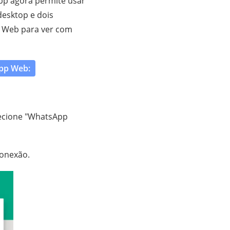
p agora permite usar
esktop e dois
pp Web para ver com
pp Web:
lecione "WhatsApp
conexão.