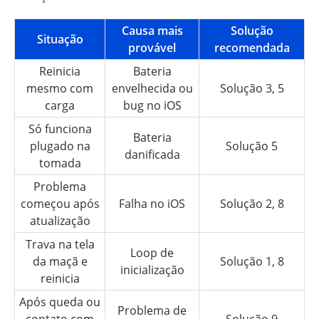
Causa mais
Solução
Situação
provável
recomendada
Reinicia
Bateria
mesmo com
envelhecida ou
Solução 3, 5
carga
bug no iOS
Só funciona
Bateria
plugado na
Solução 5
danificada
tomada
Problema
começou após
Falha no iOS
Solução 2, 8
atualização
Trava na tela
Loop de
da maçã e
Solução 1, 8
inicialização
reinicia
Após queda ou
Problema de