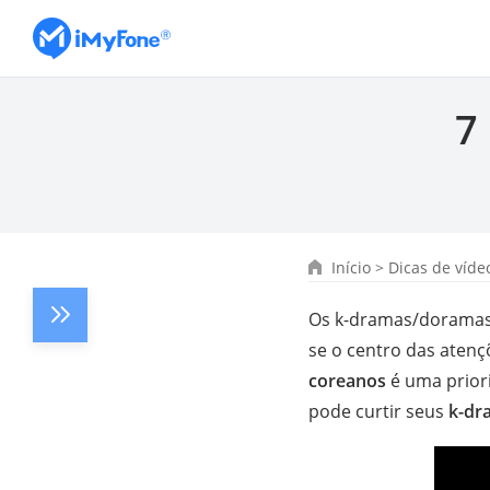
7
Início
>
Dicas de víde
Os k-dramas/doramas 
se o centro das aten
coreanos
é uma prior
pode curtir seus
k-dr