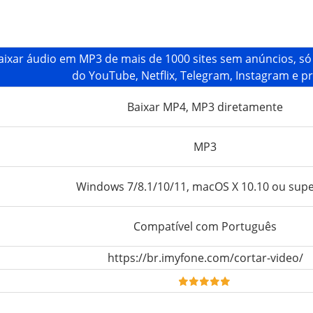
aixar áudio em MP3 de mais de 1000 sites sem anúncios, só c
do YouTube, Netflix, Telegram, Instagram e p
Baixar MP4, MP3 diretamente
MP3
Windows 7/8.1/10/11, macOS X 10.10 ou supe
Compatível com Português
https://br.imyfone.com/cortar-video/