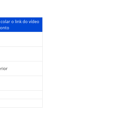
olar o link do vídeo
ronto
rior