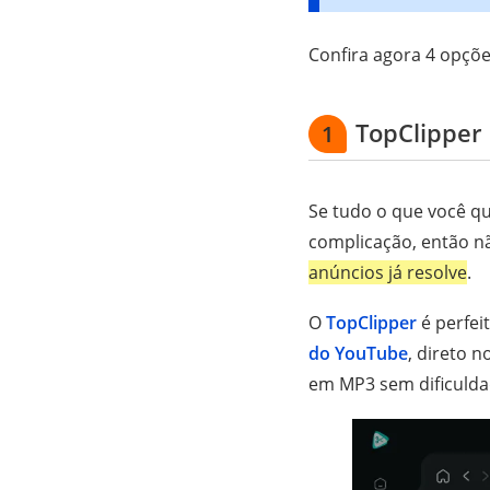
Confira agora 4 opçõe
TopClipper
1
Se tudo o que você qu
complicação, então nã
anúncios já resolve
.
O
TopClipper
é perfei
do YouTube
, direto 
em MP3 sem dificulda