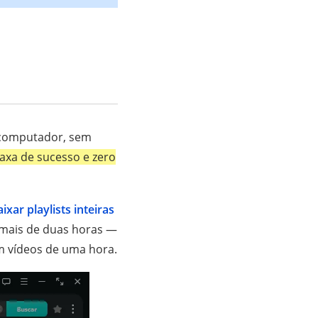
u computador, sem
axa de sucesso e zero
ixar playlists inteiras
m mais de duas horas —
m vídeos de uma hora.