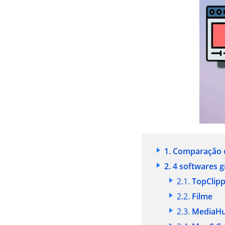
1. Comparação e
2. 4 softwares g
2.1.
TopClipp
2.2.
Filme
2.3.
MediaHu