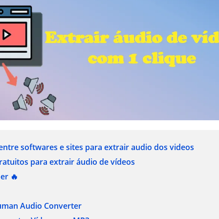
ntre softwares e sites para extrair audio dos videos
ratuitos para extrair áudio de vídeos
er 🔥
man Audio Converter