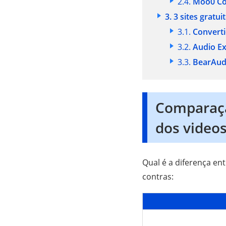
2.4.
Moo0 Co
3. 3 sites gratu
3.1.
Convert
3.2.
Audio Ex
3.3.
BearAud
Comparação
dos video
Qual é a diferença ent
contras: