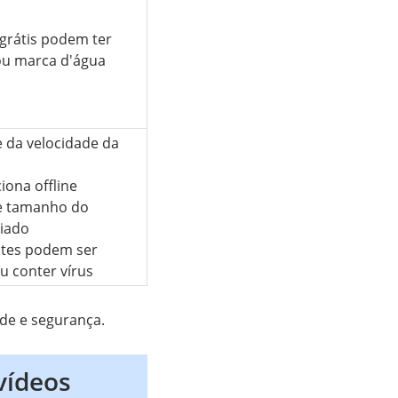
grátis podem ter
ou marca d'água
 da velocidade da
iona offline
de tamanho do
viado
ites podem ser
u conter vírus
de e segurança.
vídeos