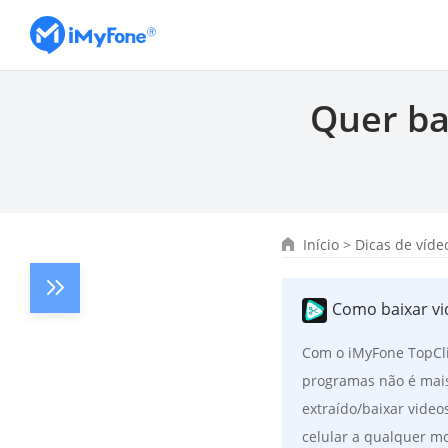
Quer ba
Início
>
Dicas de víde
Como baixar vi
Com o iMyFone TopCl
programas não é mais 
extraído/baixar vide
celular a qualquer m