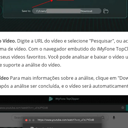
o Vídeo.
Digite a URL do vídeo e selecione "Pesquisar", ou 
orma de vídeo. Com o navegador embutido do iMyFone TopCl
 seus vídeos favoritos. Você pode analisar e baixar o vídeo
 suporte a análise do vídeo.
ídeo
Para mais informações sobre a análise, clique em "Do
após a análise ser concluída, e o vídeo será automaticament