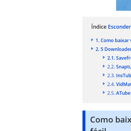
Índice
Esconder
1. Como baixar 
2. 5 Downloade
2.1. Savef
2.2.
Snapt
2.3.
InsTu
2.4.
VidMa
2.5.
ATube
Como baix
fácil