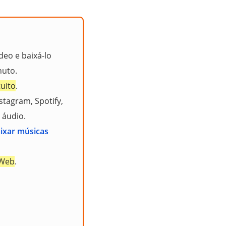
deo e baixá-lo
uto.
uito
.
tagram, Spotify,
 áudio.
ixar músicas
 Web
.