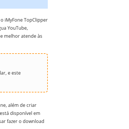
 o iMyFone TopClipper
água YouTube,
ue melhor atende às
ar, e este
ne, além de criar
está disponível em
sar fazer o download