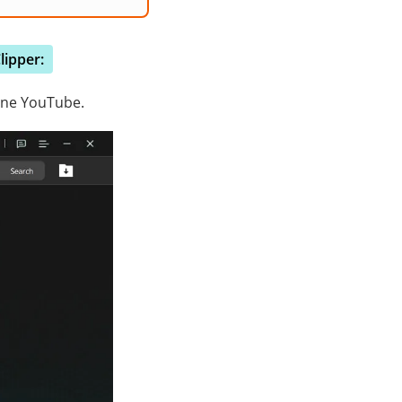
ipper:
one YouTube.