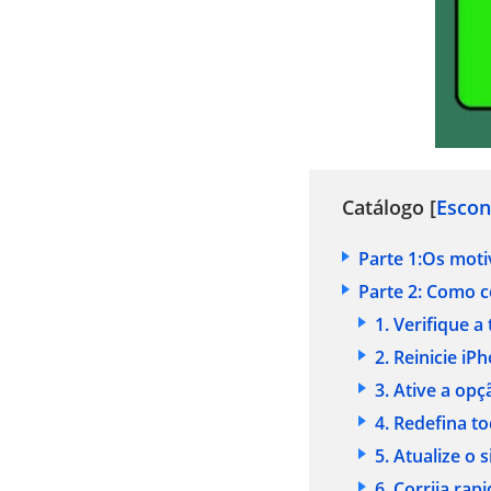
Catálogo [
Escon
Parte 1:Os mot
Parte 2: Como c
1. Verifique a
2. Reinicie iP
3. Ative a op
4. Redefina t
5. Atualize o 
6. Corrija ra