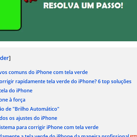
der
]
ivos comuns do iPhone com tela verde
orrigir rapidamente tela verde do iPhone? 6 top soluções
 tela do iPhone
hone à força
ção de "Brilho Automático"
odos os ajustes do iPhone
sistema para corrigir iPhone com tela verde
pidamente a tela verde do iPhone da maneira profissional