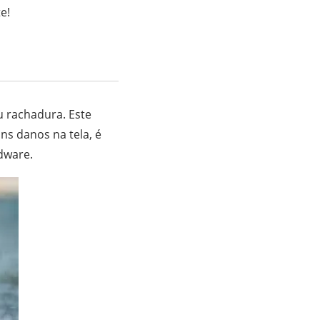
e!
u rachadura. Este
ns danos na tela, é
dware.