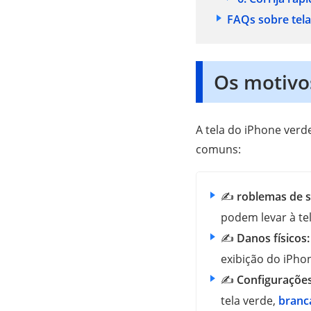
FAQs sobre tela
Os motivo
A tela do iPhone verd
comuns:
✍
roblemas de 
podem levar à te
✍
Danos físicos
exibição do iPho
✍
Configurações
tela verde,
branc