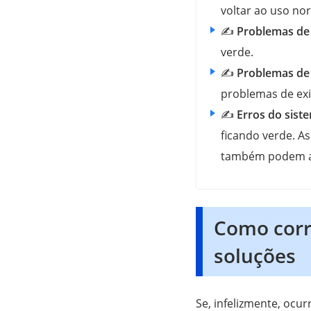
voltar ao uso no
✍
Problemas de
verde.
✍
Problemas de
problemas de exi
✍
Erros do sist
ficando verde. A
também podem af
Como corri
soluções
Se, infelizmente, ocu