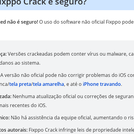
ixppo Crack é seguro?
ed não é seguro!
O uso do software não oficial Fixppo pode
nça:
Versões crackeadas podem conter vírus ou malware, 
danos ao sistema.
:
A versão não oficial pode não corrigir problemas do iOS co
anca/
tela preta
/
tela amarelha
, e até o
iPhone travando
.
izada:
Nenhuma atualização oficial ou correções de seguranç
ais recentes do iOS.
nico:
Não há assistência da equipe oficial, aumentando o ri
tos autorais:
Fixppo Crack infringe leis de propriedade intel