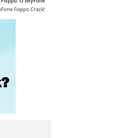
 Fixppo. O iMyFone
yFone Fixppo Crack!