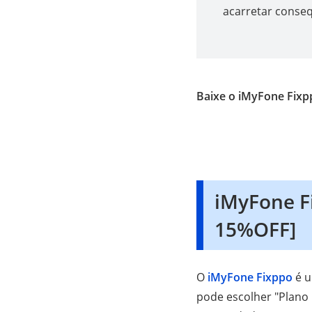
acarretar conseq
Baixe o iMyFone Fixp
iMyFone Fi
15%OFF]
O
iMyFone Fixppo
é u
pode escolher "Plano 