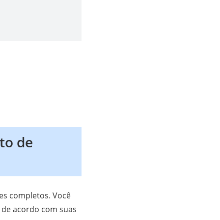
to de
des completos. Você
l” de acordo com suas