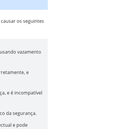
 causar os seguintes
causando vazamento
rretamente, e
a, e é incompatível
sco da segurança.
ectual e pode