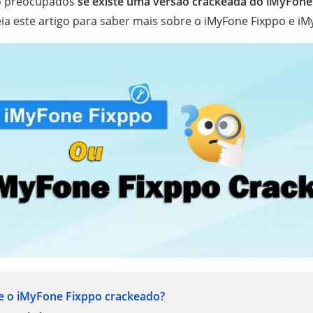
ão preocupados
se existe uma versão crackeada do iMyFone
ia este artigo para saber mais sobre o iMyFone Fixppo e iM
te o iMyFone Fixppo crackeado?