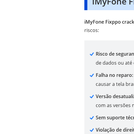
iMyFone F
iMyFone Fixppo crack
riscos:
Risco de segura
de dados ou até 
Falha no reparo
causar a tela br
Versão desatual
com as versões m
Sem suporte téc
Violação de direi