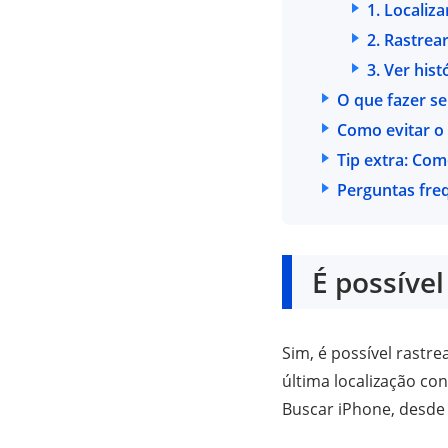
1. Localiz
2. Rastrea
3. Ver his
O que fazer se
Como evitar o 
Tip extra:
Como
Perguntas fre
É possível
Sim, é possível rastr
última localização con
Buscar iPhone, desde 