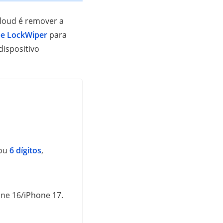
loud é remover a
e LockWiper
para
dispositivo
 ou
6 dígitos
,
one 16/iPhone 17.