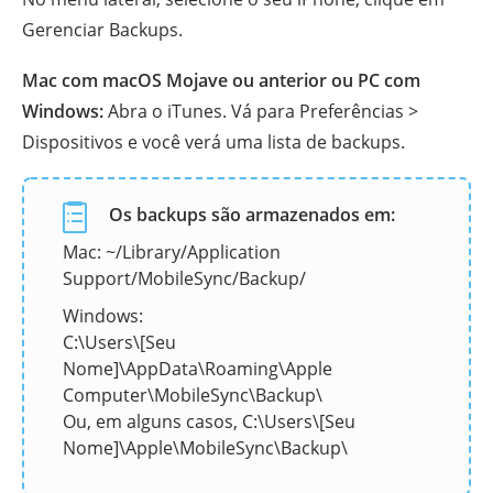
Gerenciar Backups.
Mac com macOS Mojave ou anterior ou PC com
Windows:
Abra o iTunes. Vá para Preferências >
Dispositivos e você verá uma lista de backups.
Os backups são armazenados em:
Mac: ~/Library/Application
Support/MobileSync/Backup/
Windows:
C:\Users\[Seu
Nome]\AppData\Roaming\Apple
Computer\MobileSync\Backup\
Ou, em alguns casos, C:\Users\[Seu
Nome]\Apple\MobileSync\Backup\