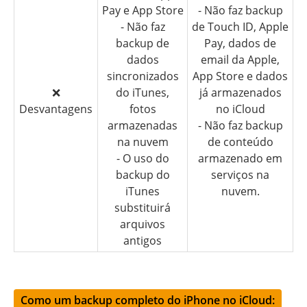
Pay e App Store
- Não faz backup
- Não faz
de Touch ID, Apple
backup de
Pay, dados de
dados
email da Apple,
sincronizados
App Store e dados
❌
do iTunes,
já armazenados
Desvantagens
fotos
no iCloud
armazenadas
- Não faz backup
na nuvem
de conteúdo
- O uso do
armazenado em
backup do
serviços na
iTunes
nuvem.
substituirá
arquivos
antigos
Como um backup completo do iPhone no iCloud: