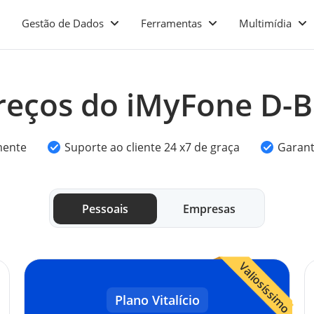
Gestão de Dados
Ferramentas
Multimídia
reços do iMyFone D-B
mente
Suporte ao cliente 24 x7 de graça
Garant
Pessoais
Empresas
Valiosíssimo
Plano Vitalício