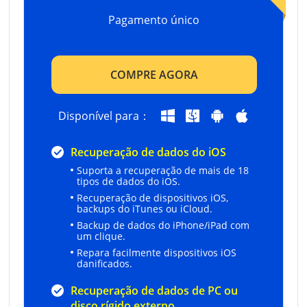
Pagamento único
COMPRE AGORA
Disponível para：
Recuperação de dados do iOS
Suporta a recuperação de mais de 18
tipos de dados do iOS.
Recuperação de dispositivos iOS,
backups do iTunes ou iCloud.
Backup de dados do iPhone/iPad com
um clique.
Repara facilmente dispositivos iOS
danificados.
Recuperação de dados de PC ou
disco rígido externo