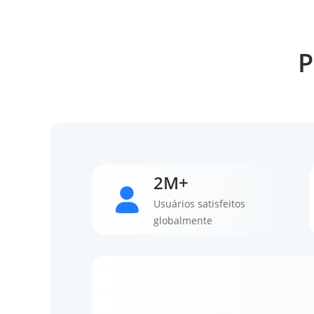
P
2M+
Usuários satisfeitos
globalmente