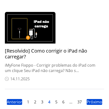
[Resolvido] Como corrigir o iPad não
carregar?
iMyFone Fixppo - Corrigir problemas do iPad com
um clique Seu iPad não carrega? Não s...
14.11.2025
Anterior
1
2
3
4
5
6
…
37
Próximo