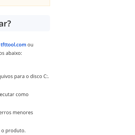
ar?
l
tfttool.com
ou
os abaixo:
uivos para o disco C:.
Executar como
e erros menores
e o produto.