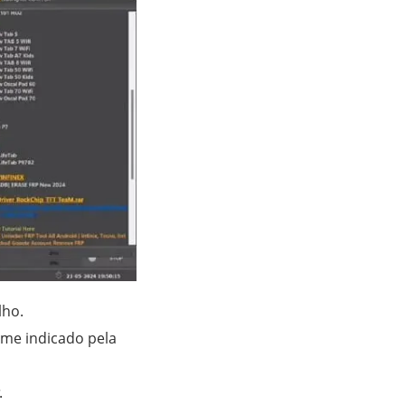
lho.
rme indicado pela
.