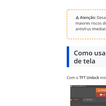
⚠️ Atenção:
Desat
maiores riscos d
antivírus imedia
Como usar
de tela
Com o
TFT Unlock
ins