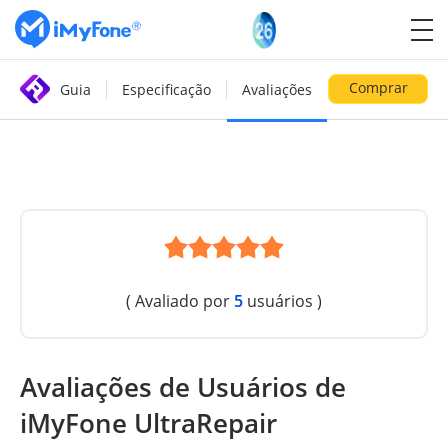
Comprar
Guia
Especificação
Avaliações
( Avaliado por
5
usuários )
Avaliações de Usuários de
iMyFone UltraRepair